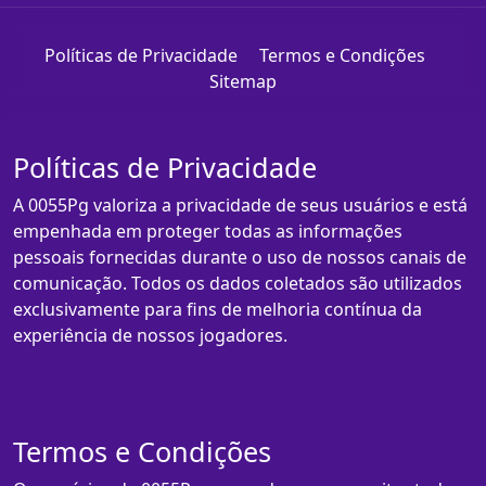
Políticas de Privacidade
Termos e Condições
Sitemap
Políticas de Privacidade
A 0055Pg valoriza a privacidade de seus usuários e está
empenhada em proteger todas as informações
pessoais fornecidas durante o uso de nossos canais de
comunicação. Todos os dados coletados são utilizados
exclusivamente para fins de melhoria contínua da
experiência de nossos jogadores.
Termos e Condições