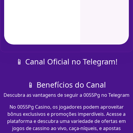
📱 Canal Oficial no Telegram!
📱 Benefícios do Canal
Descubra as vantagens de seguir a 0055Pg no Telegram
No 0055Pg Casino, os jogadores podem aproveitar
bônus exclusivos e promoções imperdíveis. Acesse a
plataforma e descubra uma variedade de ofertas em
jogos de cassino ao vivo, caça-níqueis, e apostas