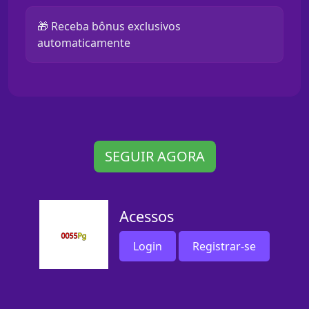
🎁 Receba bônus exclusivos
automaticamente
SEGUIR AGORA
Acessos
Login
Registrar-se