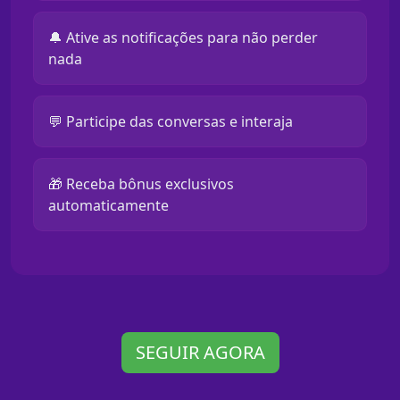
🔔 Ative as notificações para não perder
nada
💬 Participe das conversas e interaja
🎁 Receba bônus exclusivos
automaticamente
SEGUIR AGORA