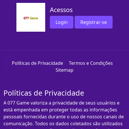
Acessos
Login
Registrar-se
Políticas de Privacidade
Termos e Condições
Sitemap
Políticas de Privacidade
A 077 Game valoriza a privacidade de seus usuários e
está empenhada em proteger todas as informações
pessoais fornecidas durante o uso de nossos canais de
comunicação. Todos os dados coletados são utilizados