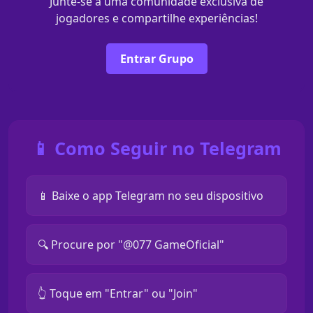
Junte-se a uma comunidade exclusiva de
jogadores e compartilhe experiências!
Entrar Grupo
📱 Como Seguir no Telegram
📱 Baixe o app Telegram no seu dispositivo
🔍 Procure por "@077 GameOficial"
👆 Toque em "Entrar" ou "Join"