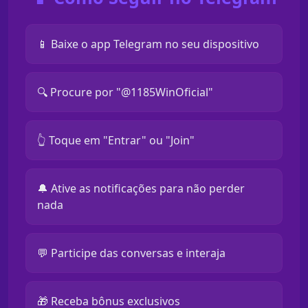
📱 Baixe o app Telegram no seu dispositivo
🔍 Procure por "@1185WinOficial"
👆 Toque em "Entrar" ou "Join"
🔔 Ative as notificações para não perder
nada
💬 Participe das conversas e interaja
🎁 Receba bônus exclusivos