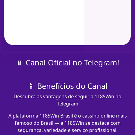
📱 Canal Oficial no Telegram!
📱 Benefícios do Canal
Descubra as vantagens de seguir a 1185Win no
Telegram
A plataforma 1185Win Brasil é o cassino online mais
famoso do Brasil — a 1185Win se destaca com
segurança, variedade e serviço profissional.