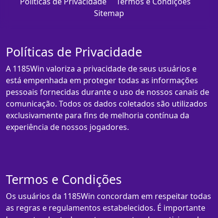
Políticas de Privacidade
Termos e Condições
Sitemap
Políticas de Privacidade
A 1185Win valoriza a privacidade de seus usuários e
está empenhada em proteger todas as informações
pessoais fornecidas durante o uso de nossos canais de
comunicação. Todos os dados coletados são utilizados
exclusivamente para fins de melhoria contínua da
experiência de nossos jogadores.
Termos e Condições
Os usuários da 1185Win concordam em respeitar todas
as regras e regulamentos estabelecidos. É importante