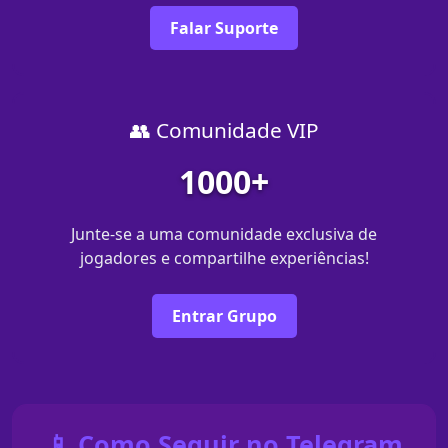
Falar Suporte
👥 Comunidade VIP
1000+
Junte-se a uma comunidade exclusiva de
jogadores e compartilhe experiências!
Entrar Grupo
📱 Como Seguir no Telegram