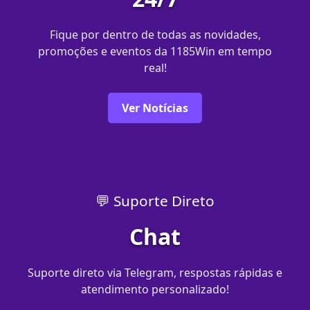
Fique por dentro de todas as novidades,
promoções e eventos da 1185Win em tempo
real!
Ver Notícias
💬 Suporte Direto
Chat
Suporte direto via Telegram, respostas rápidas e
atendimento personalizado!