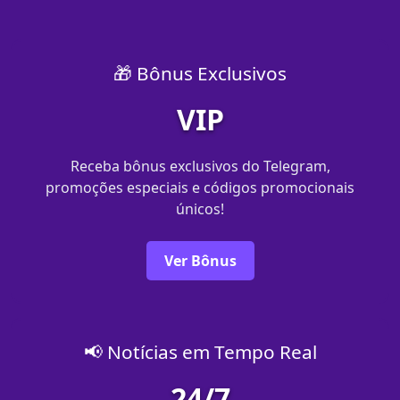
🎁 Bônus Exclusivos
VIP
Receba bônus exclusivos do Telegram,
promoções especiais e códigos promocionais
únicos!
Ver Bônus
📢 Notícias em Tempo Real
24/7