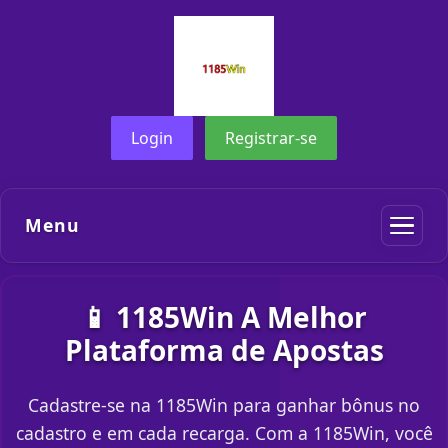
Login
Registrar-se
Menu
📱 1185Win A Melhor
Plataforma de Apostas
Cadastre-se na 1185Win para ganhar bônus no
cadastro e em cada recarga. Com a 1185Win, você