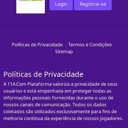
Login
Registrar-se
Políticas de Privacidade
Termos e Condições
Sitemap
Políticas de Privacidade
A 11A.Com Plataforma valoriza a privacidade de seus
usuários e está empenhada em proteger todas as
informações pessoais fornecidas durante o uso de
nossos canais de comunicação. Todos os dados
coletados são utilizados exclusivamente para fins de
melhoria contínua da experiência de nossos jogadores.