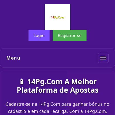
Login
Registrar-se
Menu
📱 14Pg.Com A Melhor
Plataforma de Apostas
Cadastre-se na 14Pg.Com para ganhar bônus no
cadastro e em cada recarga. Com a 14Pg.Com,