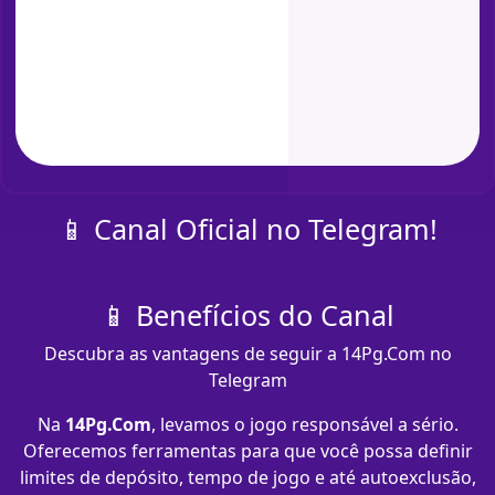
📱 Canal Oficial no Telegram!
📱 Benefícios do Canal
Descubra as vantagens de seguir a 14Pg.Com no
Telegram
Na
14Pg.Com
, levamos o jogo responsável a sério.
Oferecemos ferramentas para que você possa definir
limites de depósito, tempo de jogo e até autoexclusão,