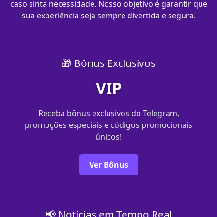
caso sinta necessidade. Nosso objetivo é garantir que
sua experiência seja sempre divertida e segura.
🎁 Bônus Exclusivos
VIP
Receba bônus exclusivos do Telegram,
promoções especiais e códigos promocionais
únicos!
Ver Bônus
📢 Notícias em Tempo Real