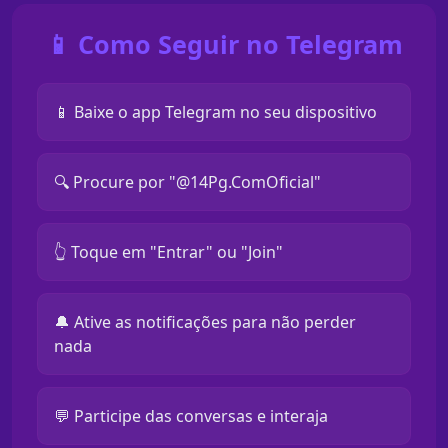
📱 Como Seguir no Telegram
📱 Baixe o app Telegram no seu dispositivo
🔍 Procure por "@14Pg.ComOficial"
👆 Toque em "Entrar" ou "Join"
🔔 Ative as notificações para não perder
nada
💬 Participe das conversas e interaja