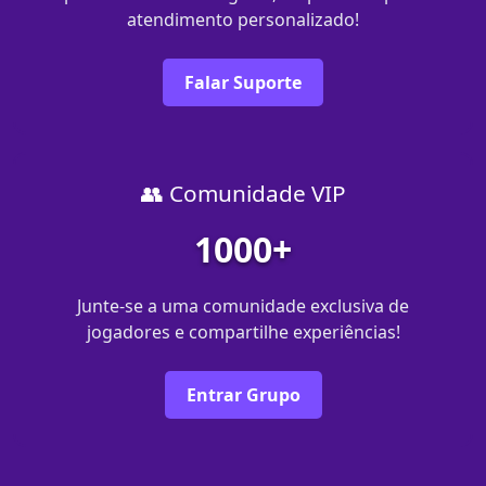
atendimento personalizado!
Falar Suporte
👥 Comunidade VIP
1000+
Junte-se a uma comunidade exclusiva de
jogadores e compartilhe experiências!
Entrar Grupo