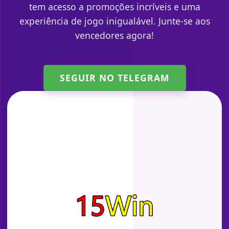
tem acesso a promoções incríveis e uma
experiência de jogo inigualável. Junte-se aos
vencedores agora!
SEGUIR NO TELEGRAM