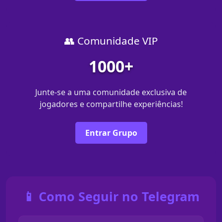
👥 Comunidade VIP
1000+
Junte-se a uma comunidade exclusiva de
jogadores e compartilhe experiências!
Entrar Grupo
📱 Como Seguir no Telegram