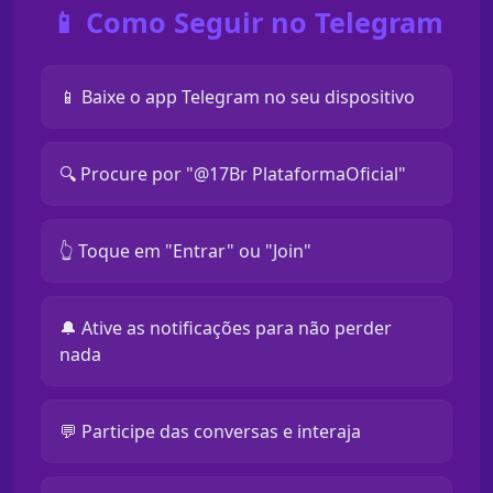
📱 Como Seguir no Telegram
📱 Baixe o app Telegram no seu dispositivo
🔍 Procure por "@17Br PlataformaOficial"
👆 Toque em "Entrar" ou "Join"
🔔 Ative as notificações para não perder
nada
💬 Participe das conversas e interaja