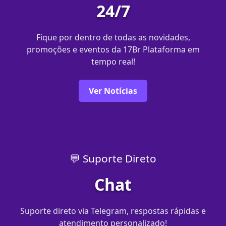
24/7
Fique por dentro de todas as novidades,
promoções e eventos da 17Br Plataforma em
tempo real!
Ver Notícias
💬 Suporte Direto
Chat
Suporte direto via Telegram, respostas rápidas e
atendimento personalizado!