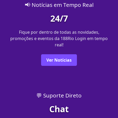
📢 Notícias em Tempo Real
24/7
Fique por dentro de todas as novidades,
promoções e eventos da 188Rio Login em tempo
real!
Ver Notícias
💬 Suporte Direto
Chat