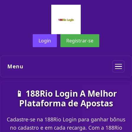
Login
Registrar-se
Menu
📱 188Rio Login A Melhor
Plataforma de Apostas
Cadastre-se na 188Rio Login para ganhar bônus
no cadastro e em cada recarga. Com a 188Rio