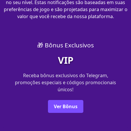
no seu nível. Estas notificações são baseadas em suas
preferências de jogo e são projetadas para maximizar o
valor que você recebe da nossa plataforma.
🎁 Bônus Exclusivos
VIP
Receba bônus exclusivos do Telegram,
promoções especiais e códigos promocionais
únicos!
Ver Bônus