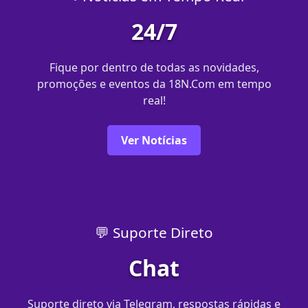
24/7
Fique por dentro de todas as novidades,
promoções e eventos da 18N.Com em tempo
real!
Ver Notícias
💬 Suporte Direto
Chat
Suporte direto via Telegram, respostas rápidas e