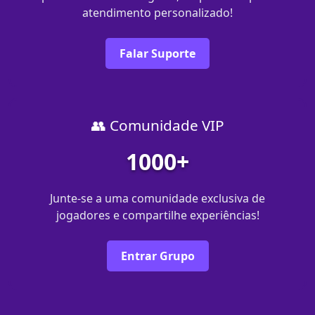
atendimento personalizado!
Falar Suporte
👥 Comunidade VIP
1000+
Junte-se a uma comunidade exclusiva de
jogadores e compartilhe experiências!
Entrar Grupo