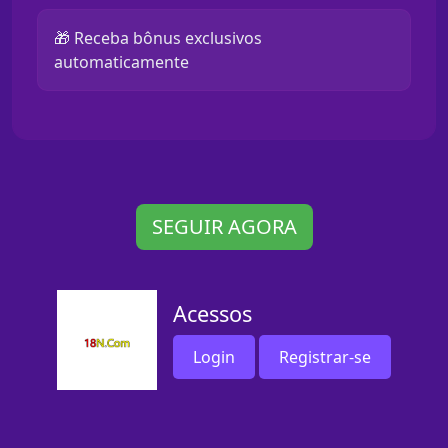
🎁 Receba bônus exclusivos
automaticamente
SEGUIR AGORA
Acessos
Login
Registrar-se