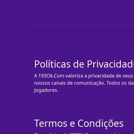
Políticas de Privacida
A 193Ok.Com valoriza a privacidade de seu
nossos canais de comunicação. Todos os dad
jogadores.
Termos e Condições