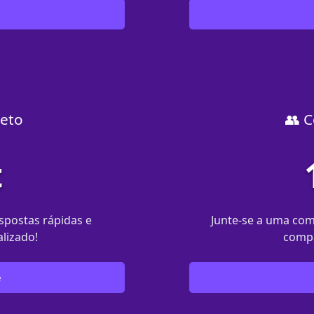
reto
👥 
t
espostas rápidas e
Junte-se a uma com
lizado!
compa
e