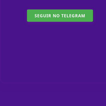
SEGUIR NO TELEGRAM