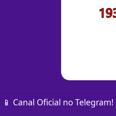
📱 Canal Oficial no Telegram!