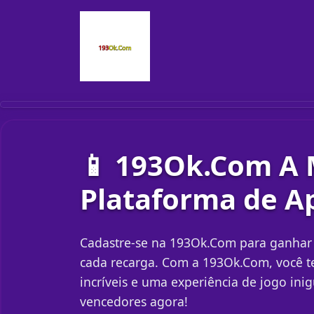
📱 193Ok.Com A 
Plataforma de A
Cadastre-se na 193Ok.Com para ganhar
cada recarga. Com a 193Ok.Com, você 
incríveis e uma experiência de jogo inig
vencedores agora!