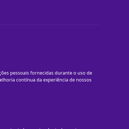
ções pessoais fornecidas durante o uso de
elhoria contínua da experiência de nossos