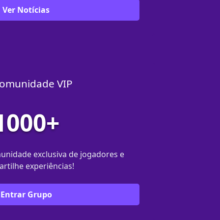
Ver Notícias
Comunidade VIP
1000+
unidade exclusiva de jogadores e
rtilhe experiências!
Entrar Grupo