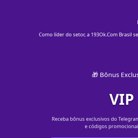
Como líder do setor, a 193Ok.Com Brasil 
🎁 Bônus Exclu
VIP
Receba bônus exclusivos do Telegra
e códigos promocionai