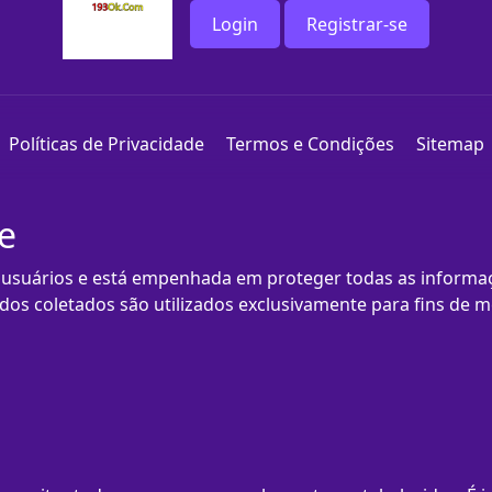
Login
Registrar-se
Políticas de Privacidade
Termos e Condições
Sitemap
de
s usuários e está empenhada em proteger todas as informa
os coletados são utilizados exclusivamente para fins de m