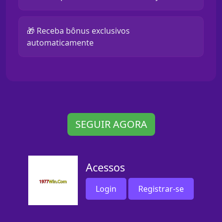
🎁 Receba bônus exclusivos
automaticamente
SEGUIR AGORA
Acessos
Login
Registrar-se