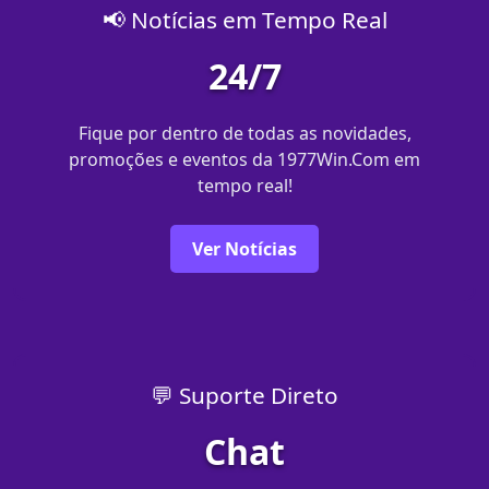
📢 Notícias em Tempo Real
24/7
Fique por dentro de todas as novidades,
promoções e eventos da 1977Win.Com em
tempo real!
Ver Notícias
💬 Suporte Direto
Chat