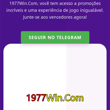
1977Win.Com, você tem acesso a promoções
incríveis e uma experiência de jogo inigualável.
Junte-se aos vencedores agora!
SEGUIR NO TELEGRAM