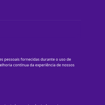
es pessoais fornecidas durante o uso de
elhoria contínua da experiência de nossos