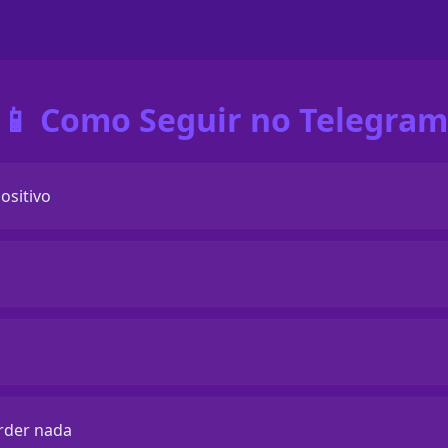
📱 Como Seguir no Telegram
ositivo
erder nada