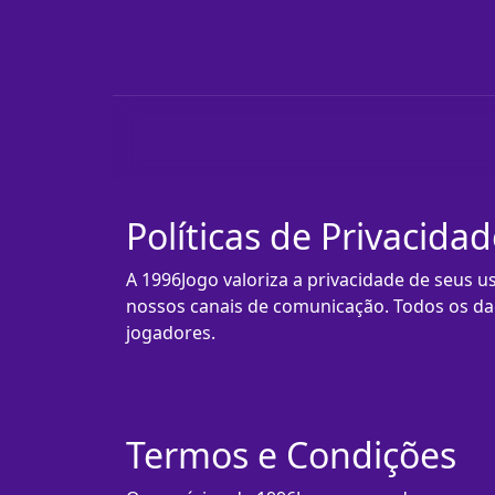
Políticas de Privacida
A 1996Jogo valoriza a privacidade de seus 
nossos canais de comunicação. Todos os dad
jogadores.
Termos e Condições