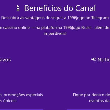
📱 Benefícios do Canal
Descubra as vantagens de seguir a 1996Jogo no Telegram
e cassino online — na plataforma 1996Jogo Brasil , além de
imperdíveis!
sivos
📢 Notí
m, promoções especiais
Fique por dentro d
s únicos!
eventos da