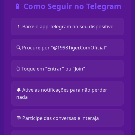
📱 Como Seguir no Telegram
📱 Baixe o app Telegram no seu dispositivo
🔍 Procure por "@1998Tiger.ComOficial"
👆 Toque em "Entrar" ou "Join"
🔔 Ative as notificações para não perder
nada
💬 Participe das conversas e interaja