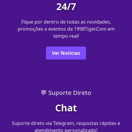
24/7
Fique por dentro de todas as novidades,
promoções e eventos da 1998Tiger.Com em
tempo real!
Ver Notícias
💬 Suporte Direto
Chat
Suporte direto via Telegram, respostas rápidas e
atendimento personalizado!