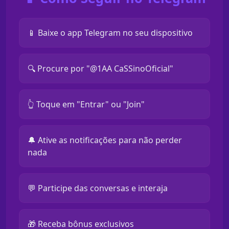
📱 Baixe o app Telegram no seu dispositivo
🔍 Procure por "@1AA CaSSinoOficial"
👆 Toque em "Entrar" ou "Join"
🔔 Ative as notificações para não perder
nada
💬 Participe das conversas e interaja
🎁 Receba bônus exclusivos