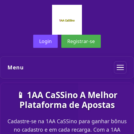
Login
Registrar-se
Menu
📱 1AA CaSSino A Melhor
Plataforma de Apostas
Cadastre-se na 1AA CaSSino para ganhar bônus
no cadastro e em cada recarga. Com a 1AA