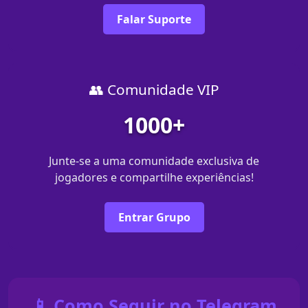
Falar Suporte
👥 Comunidade VIP
1000+
Junte-se a uma comunidade exclusiva de
jogadores e compartilhe experiências!
Entrar Grupo
📱 Como Seguir no Telegram