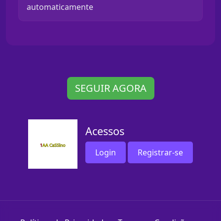
automaticamente
SEGUIR AGORA
Acessos
Login
Registrar-se