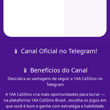
📱 Canal Oficial no Telegram!
📱 Benefícios do Canal
Descubra as vantagens de seguir a 1AA CaSSino no
Telegram
A 1AA CaSSino cria mais oportunidades para lucrar —
na plataforma 1AA CaSSino Brasil , escolha os jogos em
que você é bom e ganhe com estratégia e habilidade.