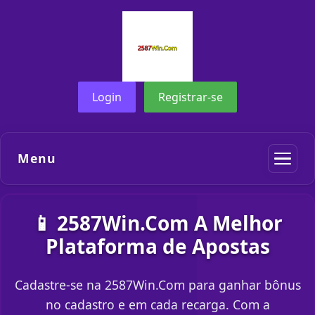
Login
Registrar-se
Menu
📱 2587Win.Com A Melhor
Plataforma de Apostas
Cadastre-se na 2587Win.Com para ganhar bônus
no cadastro e em cada recarga. Com a