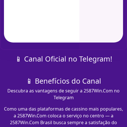
📱 Canal Oficial no Telegram!
📱 Benefícios do Canal
Descubra as vantagens de seguir a 2587Win.Com no
Telegram
Como uma das plataformas de cassino mais populares,
a 2587Win.Com coloca o serviço no centro — a
2587Win.Com Brasil busca sempre a satisfação do