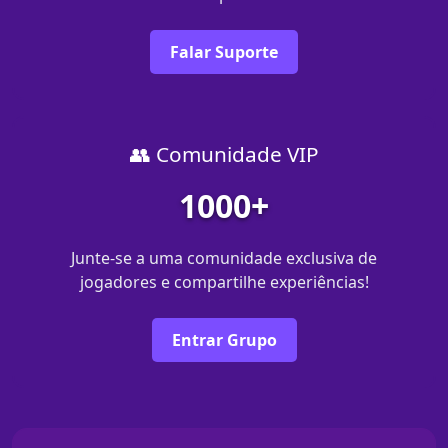
Falar Suporte
👥 Comunidade VIP
1000+
Junte-se a uma comunidade exclusiva de
jogadores e compartilhe experiências!
Entrar Grupo