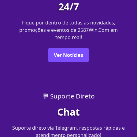
24/7
Fique por dentro de todas as novidades,
promoções e eventos da 2587Win.Com em
tempo real!
Ver Notícias
💬 Suporte Direto
Chat
Suporte direto via Telegram, respostas rápidas e
atendimento personalizado!