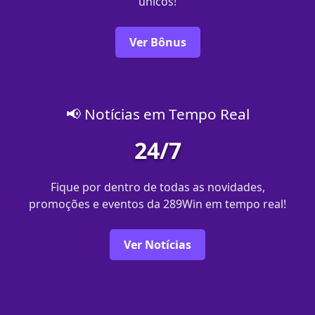
únicos!
Ver Bônus
📢 Notícias em Tempo Real
24/7
Fique por dentro de todas as novidades,
promoções e eventos da 289Win em tempo real!
Ver Notícias