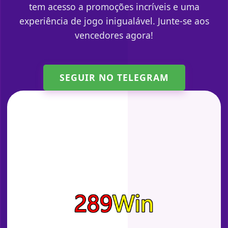
tem acesso a promoções incríveis e uma
experiência de jogo inigualável. Junte-se aos
vencedores agora!
SEGUIR NO TELEGRAM