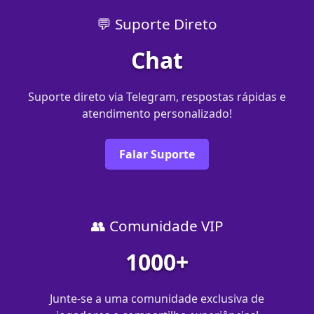
💬 Suporte Direto
Chat
Suporte direto via Telegram, respostas rápidas e
atendimento personalizado!
Falar Suporte
👥 Comunidade VIP
1000+
Junte-se a uma comunidade exclusiva de