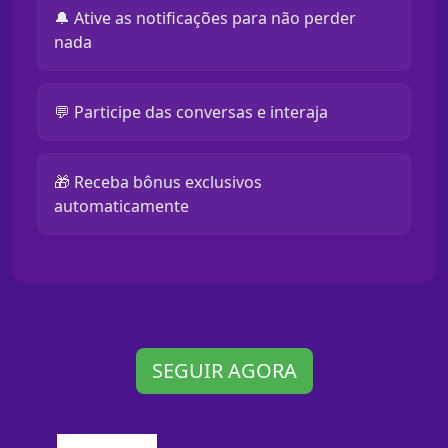
🔔 Ative as notificações para não perder
nada
💬 Participe das conversas e interaja
🎁 Receba bônus exclusivos
automaticamente
SEGUIR AGORA