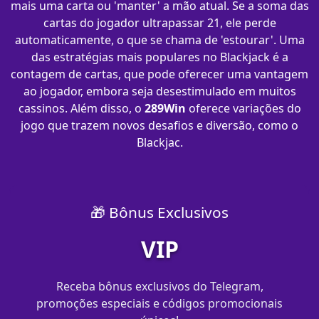
mais uma carta ou 'manter' a mão atual. Se a soma das
cartas do jogador ultrapassar 21, ele perde
automaticamente, o que se chama de 'estourar'. Uma
das estratégias mais populares no Blackjack é a
contagem de cartas, que pode oferecer uma vantagem
ao jogador, embora seja desestimulado em muitos
cassinos. Além disso, o
289Win
oferece variações do
jogo que trazem novos desafios e diversão, como o
Blackjac.
🎁 Bônus Exclusivos
VIP
Receba bônus exclusivos do Telegram,
promoções especiais e códigos promocionais