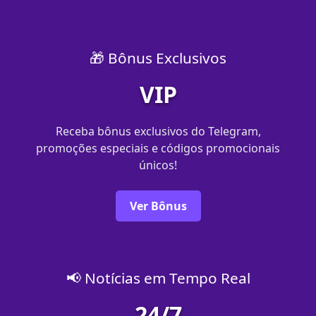
🎁 Bônus Exclusivos
VIP
Receba bônus exclusivos do Telegram,
promoções especiais e códigos promocionais
únicos!
Ver Bônus
📢 Notícias em Tempo Real
24/7