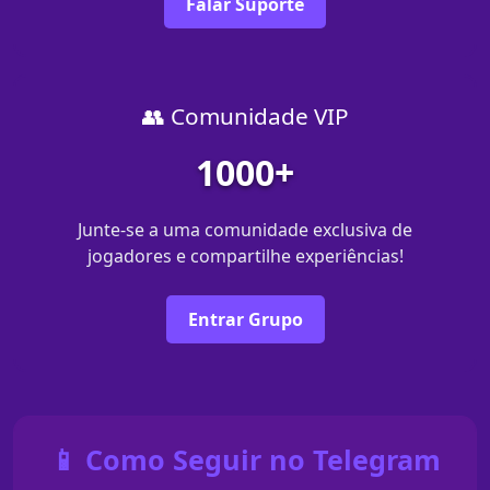
Falar Suporte
👥 Comunidade VIP
1000+
Junte-se a uma comunidade exclusiva de
jogadores e compartilhe experiências!
Entrar Grupo
📱 Como Seguir no Telegram