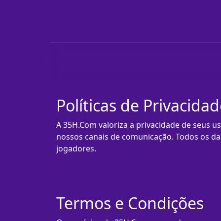
Políticas de Privacida
A 35H.Com valoriza a privacidade de seus 
nossos canais de comunicação. Todos os dad
jogadores.
Termos e Condições