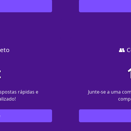
reto
👥 
t
espostas rápidas e
Junte-se a uma com
lizado!
compa
e