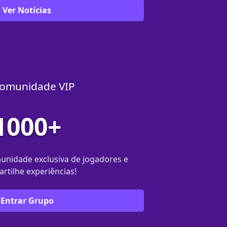
Ver Notícias
Comunidade VIP
1000+
unidade exclusiva de jogadores e
rtilhe experiências!
Entrar Grupo