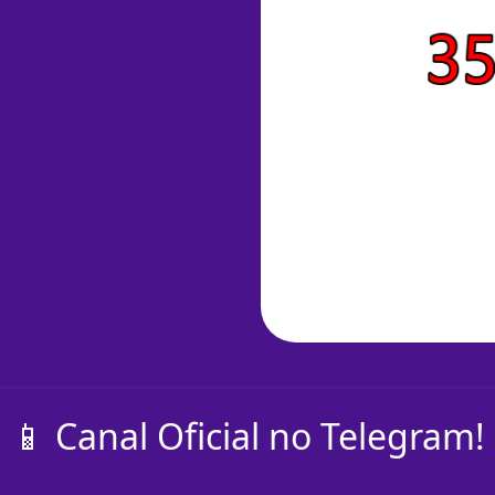
📱 Canal Oficial no Telegram!