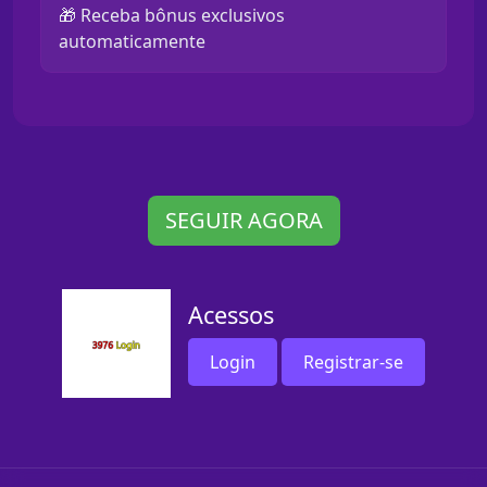
🎁 Receba bônus exclusivos
automaticamente
SEGUIR AGORA
Acessos
Login
Registrar-se