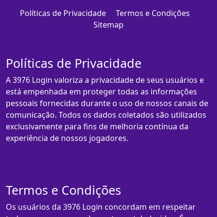
Políticas de Privacidade
Termos e Condições
Sitemap
Políticas de Privacidade
A 3976 Login valoriza a privacidade de seus usuários e
está empenhada em proteger todas as informações
pessoais fornecidas durante o uso de nossos canais de
comunicação. Todos os dados coletados são utilizados
exclusivamente para fins de melhoria contínua da
experiência de nossos jogadores.
Termos e Condições
Os usuários da 3976 Login concordam em respeitar