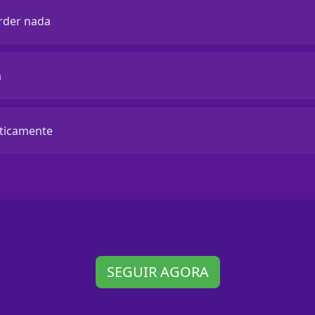
erder nada
a
aticamente
SEGUIR AGORA