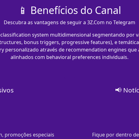
📱 Benefícios do Canal
Descubra as vantagens de seguir a 3Z.Com no Telegram
lassification system multidimensional segmentando por vari
ructures, bonus triggers, progressive features), e temáticas
very personalizado através de recommendation engines que a
alinhados com behavioral preferences individuais.
sivos
📢 Notí
m, promoções especiais
Fique por dentro d