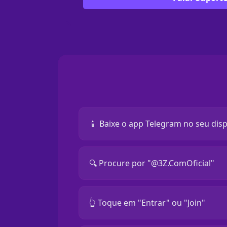
📱 Baixe o app Telegram no seu disp
🔍 Procure por "@3Z.ComOficial"
👆 Toque em "Entrar" ou "Join"