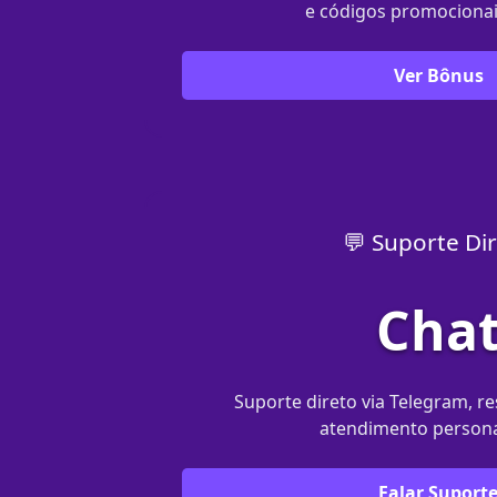
e códigos promocionai
Ver Bônus
💬 Suporte Di
Cha
Suporte direto via Telegram, r
atendimento persona
Falar Suport