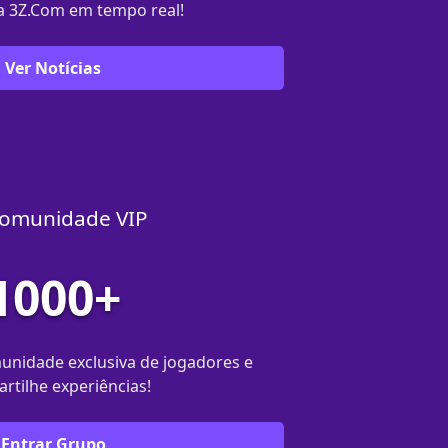
a 3Z.Com em tempo real!
Ver Notícias
Comunidade VIP
1000+
unidade exclusiva de jogadores e
rtilhe experiências!
Entrar Grupo