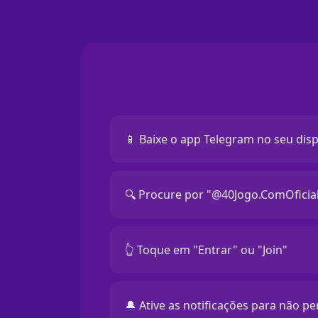
📱 Baixe o app Telegram no seu disp
🔍 Procure por "@40Jogo.ComOficia
👆 Toque em "Entrar" ou "Join"
🔔 Ative as notificações para não p