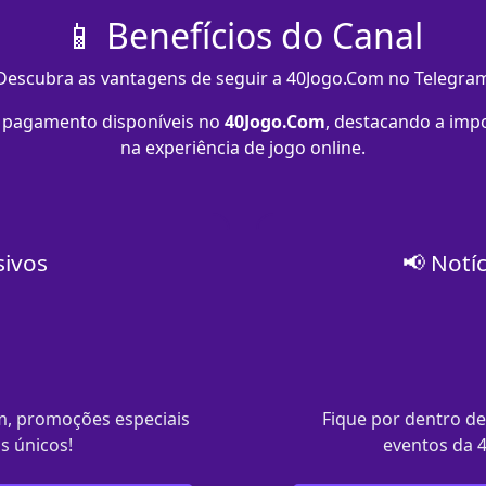
📱 Benefícios do Canal
Descubra as vantagens de seguir a 40Jogo.Com no Telegra
e pagamento disponíveis no
40Jogo.Com
, destacando a imp
na experiência de jogo online.
sivos
📢 Notí
m, promoções especiais
Fique por dentro d
s únicos!
eventos da 