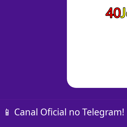
📱 Canal Oficial no Telegram!