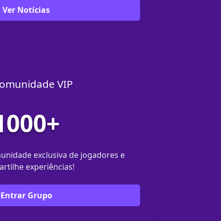
Ver Notícias
Comunidade VIP
1000+
unidade exclusiva de jogadores e
rtilhe experiências!
Entrar Grupo