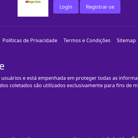
Login
Registrar-se
Políticas de Privacidade
Termos e Condições
Sitemap
de
s usuários e está empenhada em proteger todas as informa
os coletados são utilizados exclusivamente para fins de m