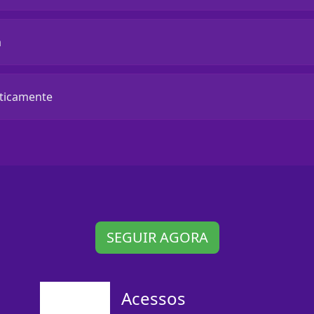
a
aticamente
SEGUIR AGORA
Acessos