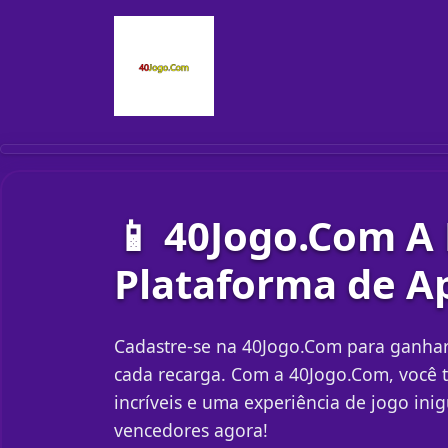
📱 40Jogo.Com A
Plataforma de A
Cadastre-se na 40Jogo.Com para ganha
cada recarga. Com a 40Jogo.Com, você
incríveis e uma experiência de jogo inig
vencedores agora!