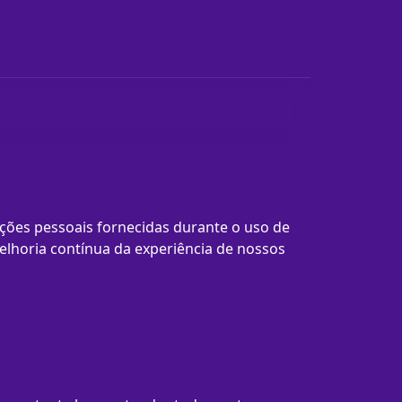
ções pessoais fornecidas durante o uso de
elhoria contínua da experiência de nossos