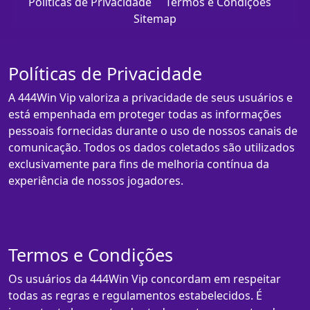
Políticas de Privacidade
Termos e Condições
Sitemap
Políticas de Privacidade
A 444Win Vip valoriza a privacidade de seus usuários e
está empenhada em proteger todas as informações
pessoais fornecidas durante o uso de nossos canais de
comunicação. Todos os dados coletados são utilizados
exclusivamente para fins de melhoria contínua da
experiência de nossos jogadores.
Termos e Condições
Os usuários da 444Win Vip concordam em respeitar
todas as regras e regulamentos estabelecidos. É