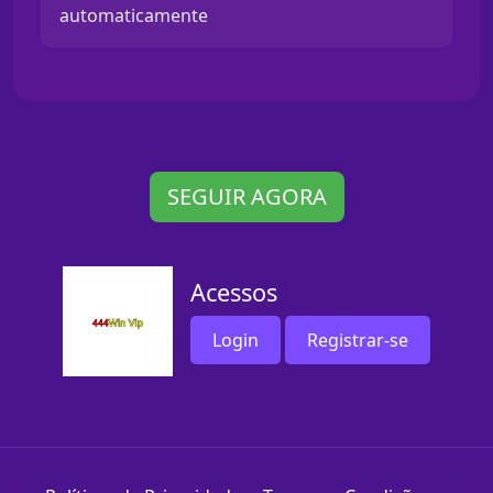
automaticamente
SEGUIR AGORA
Acessos
Login
Registrar-se