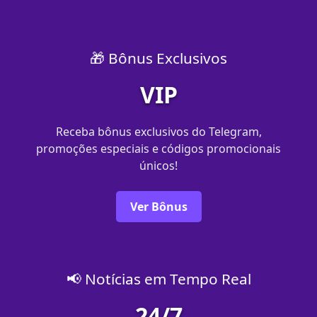
🎁 Bônus Exclusivos
VIP
Receba bônus exclusivos do Telegram,
promoções especiais e códigos promocionais
únicos!
Ver Bônus
📢 Notícias em Tempo Real
24/7