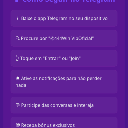
📱 Baixe o app Telegram no seu dispositivo
🔍 Procure por "@444Win VipOficial"
👆 Toque em "Entrar" ou "Join"
🔔 Ative as notificações para não perder
nada
💬 Participe das conversas e interaja
🎁 Receba bônus exclusivos