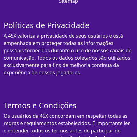
Sitemap
Políticas de Privacidade
A 45X valoriza a privacidade de seus usuários e está
empenhada em proteger todas as informações
pessoais fornecidas durante o uso de nossos canais de
comunicação. Todos os dados coletados são utilizados
exclusivamente para fins de melhoria contínua da
experiência de nossos jogadores.
Termos e Condições
Os usuários da 45X concordam em respeitar todas as
regras e regulamentos estabelecidos. É importante ler
e entender todos os termos antes de participar de