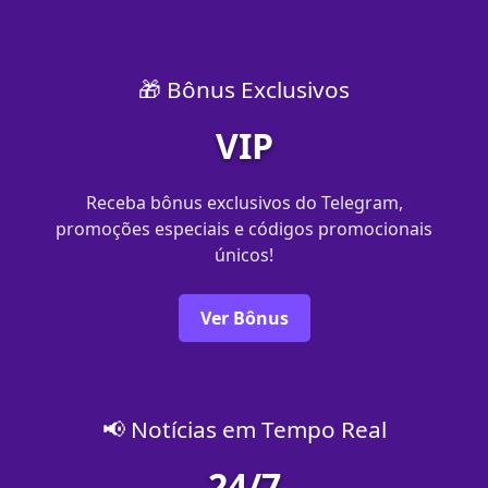
🎁 Bônus Exclusivos
VIP
Receba bônus exclusivos do Telegram,
promoções especiais e códigos promocionais
únicos!
Ver Bônus
📢 Notícias em Tempo Real
24/7