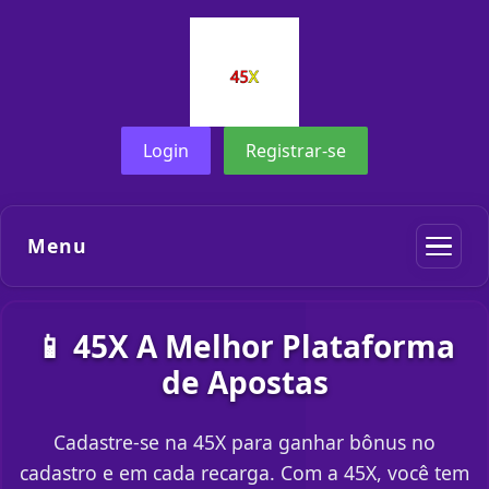
Login
Registrar-se
Menu
📱 45X A Melhor Plataforma
de Apostas
Cadastre-se na 45X para ganhar bônus no
cadastro e em cada recarga. Com a 45X, você tem