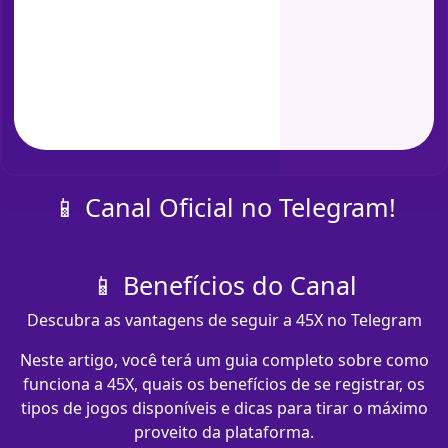
📱 Canal Oficial no Telegram!
📱 Benefícios do Canal
Descubra as vantagens de seguir a 45X no Telegram
Neste artigo, você terá um guia completo sobre como
funciona a 45X, quais os benefícios de se registrar, os
tipos de jogos disponíveis e dicas para tirar o máximo
proveito da plataforma.