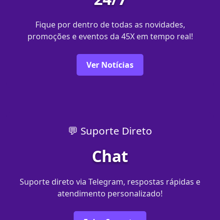
Fique por dentro de todas as novidades,
promoções e eventos da 45X em tempo real!
Ver Notícias
💬 Suporte Direto
Chat
Suporte direto via Telegram, respostas rápidas e
atendimento personalizado!