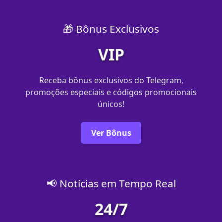
🎁 Bônus Exclusivos
VIP
Receba bônus exclusivos do Telegram,
promoções especiais e códigos promocionais
únicos!
Ver Bônus
📢 Notícias em Tempo Real
24/7