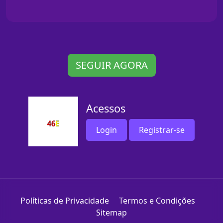
SEGUIR AGORA
Acessos
Login
Registrar-se
Políticas de Privacidade
Termos e Condições
Sitemap