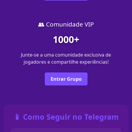
👥 Comunidade VIP
1000+
Junte-se a uma comunidade exclusiva de
jogadores e compartilhe experiências!
Entrar Grupo
📱 Como Seguir no Telegram