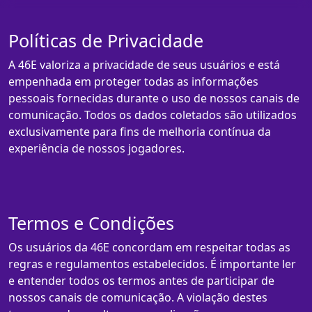
Políticas de Privacidade
A 46E valoriza a privacidade de seus usuários e está
empenhada em proteger todas as informações
pessoais fornecidas durante o uso de nossos canais de
comunicação. Todos os dados coletados são utilizados
exclusivamente para fins de melhoria contínua da
experiência de nossos jogadores.
Termos e Condições
Os usuários da 46E concordam em respeitar todas as
regras e regulamentos estabelecidos. É importante ler
e entender todos os termos antes de participar de
nossos canais de comunicação. A violação destes