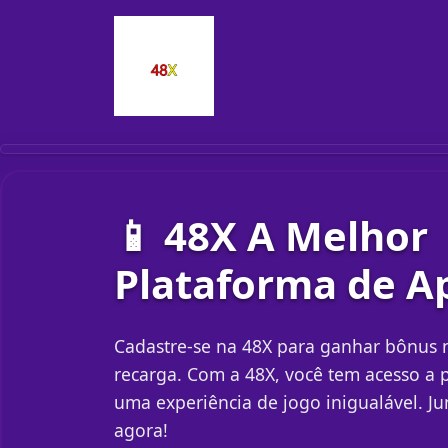
📱 48X A Melhor
Plataforma de A
Cadastre-se na 48X para ganhar bônus 
recarga. Com a 48X, você tem acesso a 
uma experiência de jogo inigualável. J
agora!