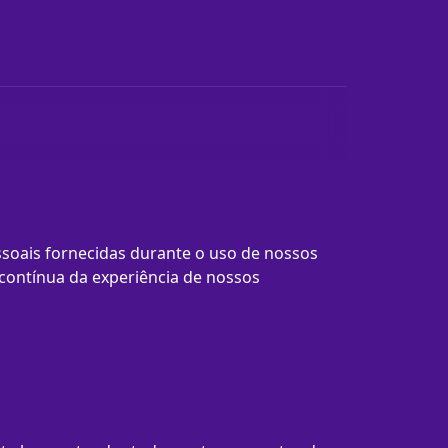
ssoais fornecidas durante o uso de nossos
 contínua da experiência de nossos