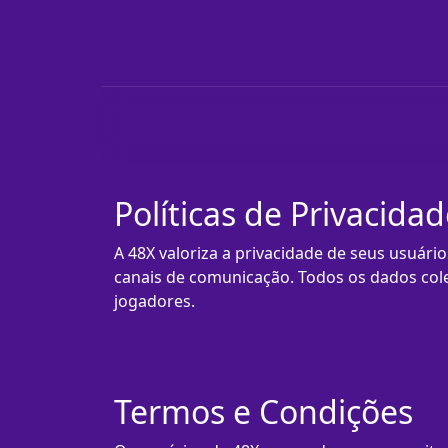
Políticas de Privacida
A 48X valoriza a privacidade de seus usuár
canais de comunicação. Todos os dados cole
jogadores.
Termos e Condições