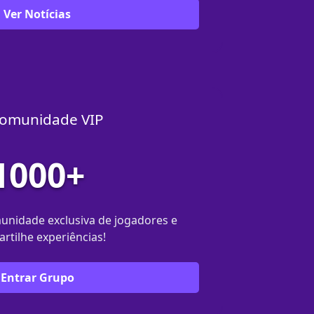
Ver Notícias
Comunidade VIP
1000+
unidade exclusiva de jogadores e
rtilhe experiências!
Entrar Grupo