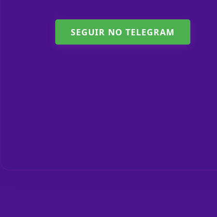
SEGUIR NO TELEGRAM