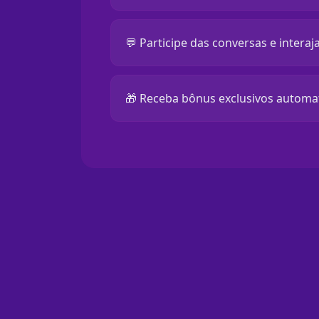
💬 Participe das conversas e interaj
🎁 Receba bônus exclusivos autom