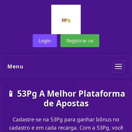
Login
Registrar-se
Menu
📱 53Pg A Melhor Plataforma
de Apostas
Cadastre-se na 53Pg para ganhar bônus no
cadastro e em cada recarga. Com a 53Pg, você