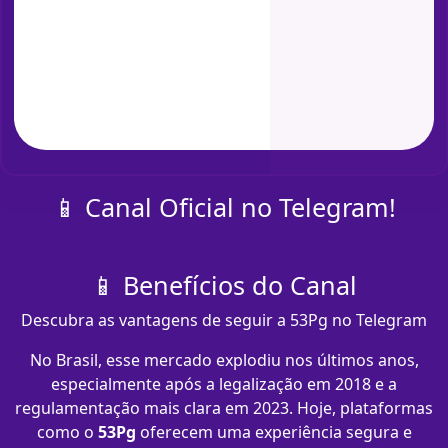
📱 Canal Oficial no Telegram!
📱 Benefícios do Canal
Descubra as vantagens de seguir a 53Pg no Telegram
No Brasil, esse mercado explodiu nos últimos anos,
especialmente após a legalização em 2018 e a
regulamentação mais clara em 2023. Hoje, plataformas
como o
53Pg
oferecem uma experiência segura e