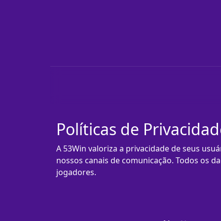
Políticas de Privacida
A 53Win valoriza a privacidade de seus usu
nossos canais de comunicação. Todos os dad
jogadores.