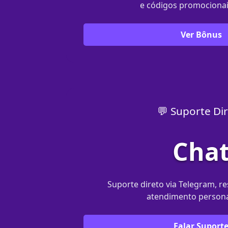
e códigos promocionai
Ver Bônus
💬 Suporte Di
Cha
Suporte direto via Telegram, r
atendimento persona
Falar Suport