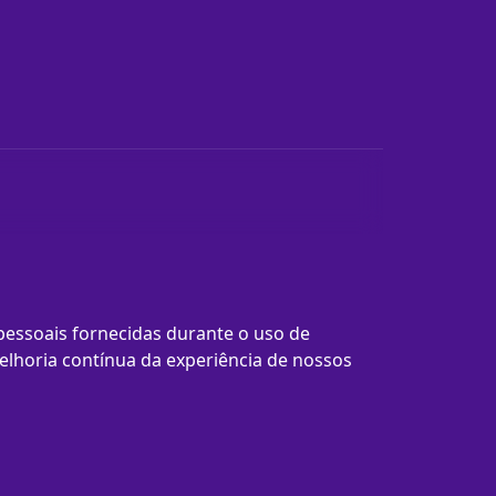
pessoais fornecidas durante o uso de
elhoria contínua da experiência de nossos