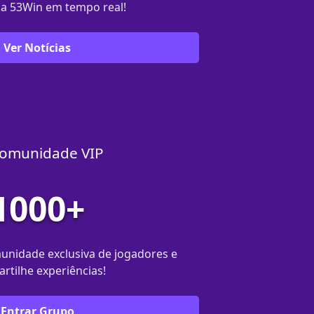
a 53Win em tempo real!
Ver Notícias
Comunidade VIP
1000+
unidade exclusiva de jogadores e
rtilhe experiências!
Entrar Grupo