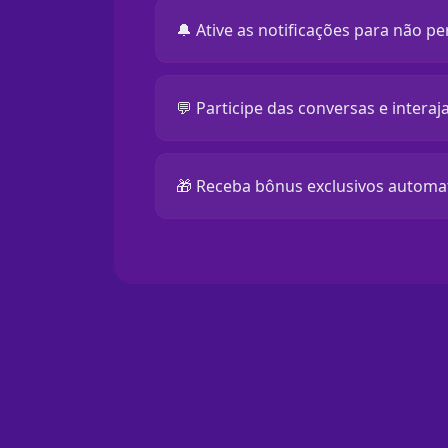
🔔 Ative as notificações para não p
💬 Participe das conversas e interaj
🎁 Receba bônus exclusivos autom