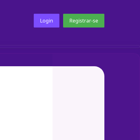
Login
Registrar-se