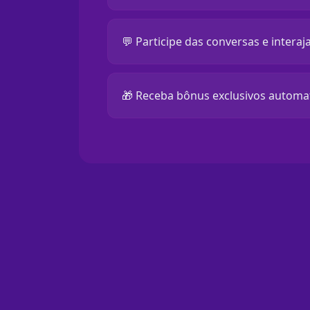
💬 Participe das conversas e interaj
🎁 Receba bônus exclusivos autom