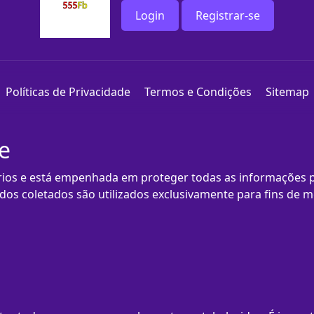
Login
Registrar-se
Políticas de Privacidade
Termos e Condições
Sitemap
de
ários e está empenhada em proteger todas as informações 
os coletados são utilizados exclusivamente para fins de m