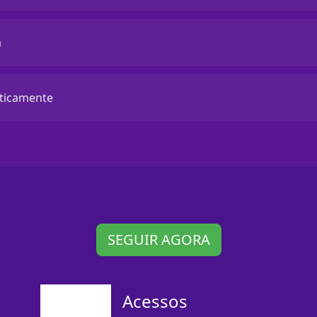
a
aticamente
SEGUIR AGORA
Acessos