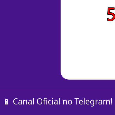
📱 Canal Oficial no Telegram!