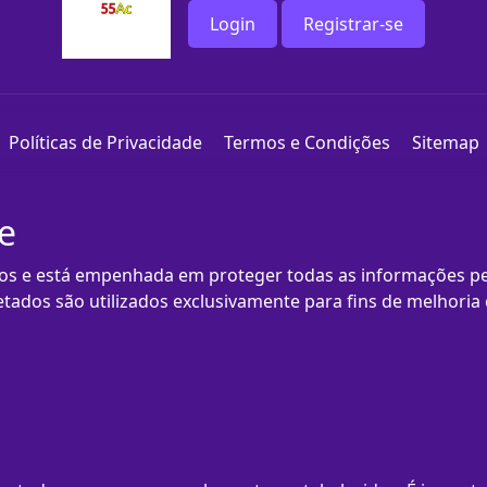
Login
Registrar-se
Políticas de Privacidade
Termos e Condições
Sitemap
de
rios e está empenhada em proteger todas as informações p
tados são utilizados exclusivamente para fins de melhoria