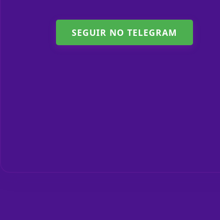
SEGUIR NO TELEGRAM