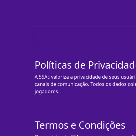
Políticas de Privacida
A 55Ac valoriza a privacidade de seus usuá
canais de comunicação. Todos os dados cole
jogadores.
Termos e Condições