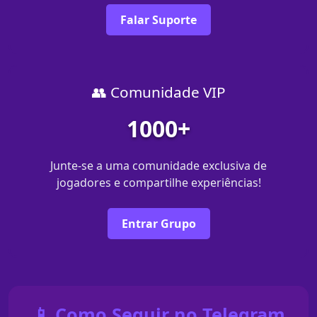
Falar Suporte
👥 Comunidade VIP
1000+
Junte-se a uma comunidade exclusiva de
jogadores e compartilhe experiências!
Entrar Grupo
📱 Como Seguir no Telegram