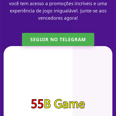
você tem acesso a promoções incríveis e uma
experiência de jogo inigualável. Junte-se aos
vencedores agora!
SEGUIR NO TELEGRAM