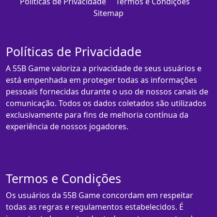
Políticas de Privacidade
Termos e Condições
Sitemap
Políticas de Privacidade
A 55B Game valoriza a privacidade de seus usuários e
está empenhada em proteger todas as informações
pessoais fornecidas durante o uso de nossos canais de
comunicação. Todos os dados coletados são utilizados
exclusivamente para fins de melhoria contínua da
experiência de nossos jogadores.
Termos e Condições
Os usuários da 55B Game concordam em respeitar
todas as regras e regulamentos estabelecidos. É