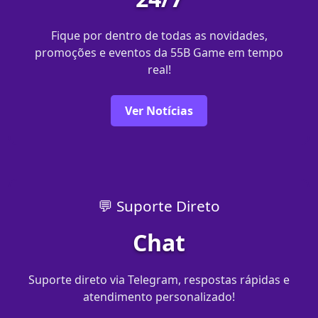
Fique por dentro de todas as novidades,
promoções e eventos da 55B Game em tempo
real!
Ver Notícias
💬 Suporte Direto
Chat
Suporte direto via Telegram, respostas rápidas e
atendimento personalizado!