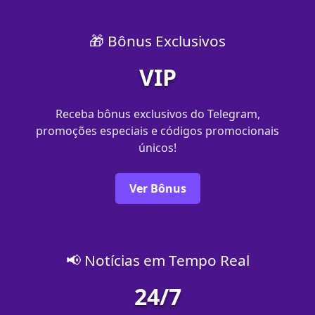
🎁 Bônus Exclusivos
VIP
Receba bônus exclusivos do Telegram,
promoções especiais e códigos promocionais
únicos!
Ver Bônus
📢 Notícias em Tempo Real
24/7