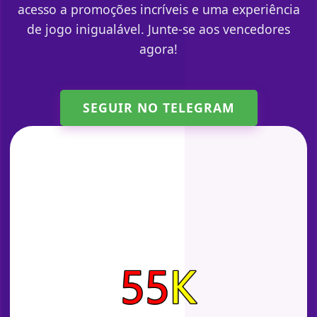
acesso a promoções incríveis e uma experiência
de jogo inigualável. Junte-se aos vencedores
agora!
SEGUIR NO TELEGRAM