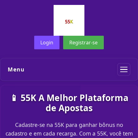
Login
Registrar-se
Menu
📱 55K A Melhor Plataforma
de Apostas
Cadastre-se na 55K para ganhar bônus no
cadastro e em cada recarga. Com a 55K, você tem