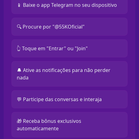
📱 Baixe o app Telegram no seu dispositivo
🔍 Procure por "@55KOficial"
👆 Toque em "Entrar" ou "Join"
🔔 Ative as notificações para não perder
nada
💬 Participe das conversas e interaja
🎁 Receba bônus exclusivos
automaticamente