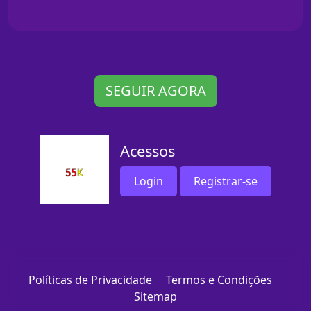
SEGUIR AGORA
Acessos
Login
Registrar-se
Políticas de Privacidade
Termos e Condições
Sitemap