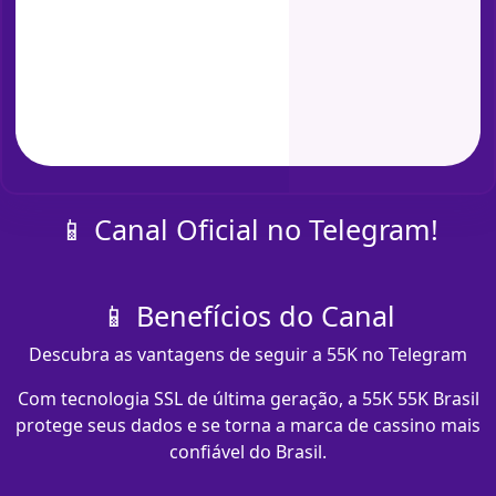
📱 Canal Oficial no Telegram!
📱 Benefícios do Canal
Descubra as vantagens de seguir a 55K no Telegram
Com tecnologia SSL de última geração, a 55K 55K Brasil
protege seus dados e se torna a marca de cassino mais
confiável do Brasil.