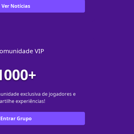
Ver Notícias
Comunidade VIP
1000+
unidade exclusiva de jogadores e
rtilhe experiências!
Entrar Grupo