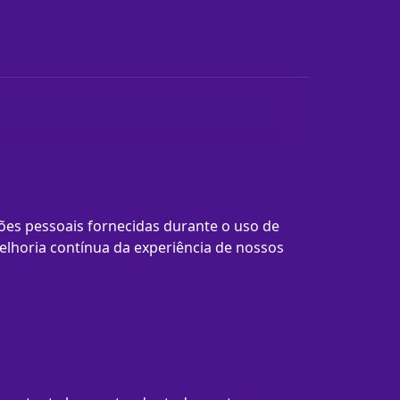
ões pessoais fornecidas durante o uso de
elhoria contínua da experiência de nossos