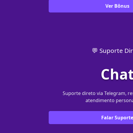
Ver Bônus
💬 Suporte Di
Cha
Suporte direto via Telegram, r
atendimento persona
Falar Suport