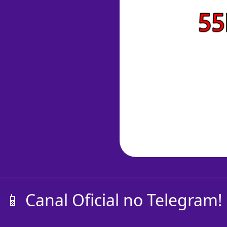
📱 Canal Oficial no Telegram!