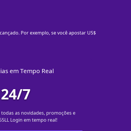
alcançado. Por exemplo, se você apostar US$
cias em Tempo Real
24/7
e todas as novidades, promoções e
55LL Login em tempo real!