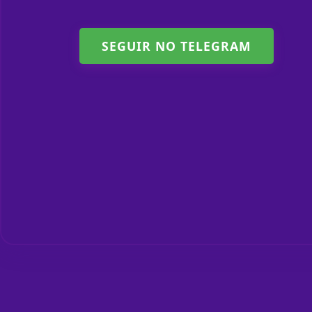
SEGUIR NO TELEGRAM