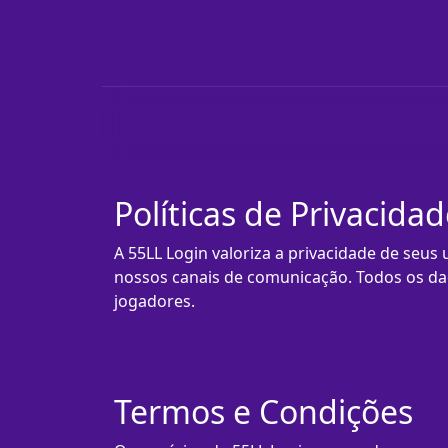
Políticas de Privacida
A 55LL Login valoriza a privacidade de seu
nossos canais de comunicação. Todos os dad
jogadores.
Termos e Condições