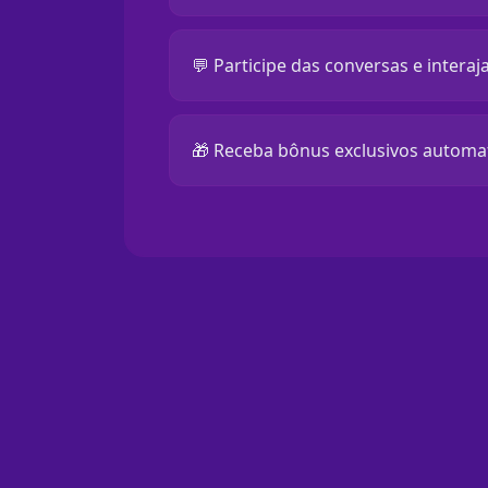
💬 Participe das conversas e interaj
🎁 Receba bônus exclusivos autom