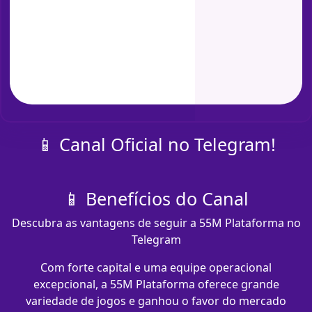
📱 Canal Oficial no Telegram!
📱 Benefícios do Canal
Descubra as vantagens de seguir a 55M Plataforma no
Telegram
Com forte capital e uma equipe operacional
excepcional, a 55M Plataforma oferece grande
variedade de jogos e ganhou o favor do mercado