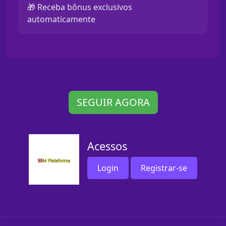
🎁 Receba bônus exclusivos
automaticamente
SEGUIR AGORA
Acessos
Login
Registrar-se