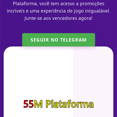
Plataforma, você tem acesso a promoções
incríveis e uma experiência de jogo inigualável.
Junte-se aos vencedores agora!
SEGUIR NO TELEGRAM