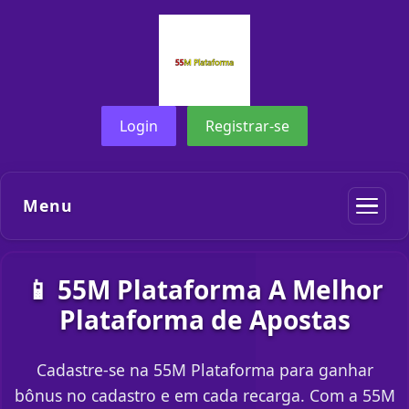
Login
Registrar-se
Menu
📱 55M Plataforma A Melhor
Plataforma de Apostas
Cadastre-se na 55M Plataforma para ganhar
bônus no cadastro e em cada recarga. Com a 55M