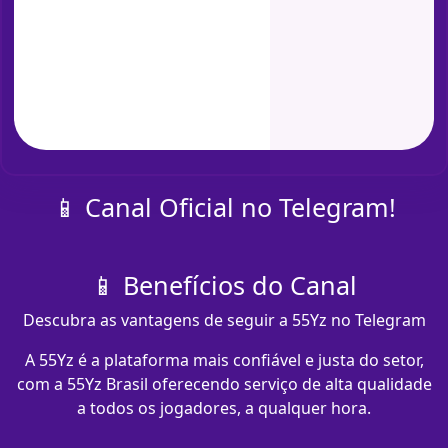
📱 Canal Oficial no Telegram!
📱 Benefícios do Canal
Descubra as vantagens de seguir a 55Yz no Telegram
A 55Yz é a plataforma mais confiável e justa do setor,
com a 55Yz Brasil oferecendo serviço de alta qualidade
a todos os jogadores, a qualquer hora.