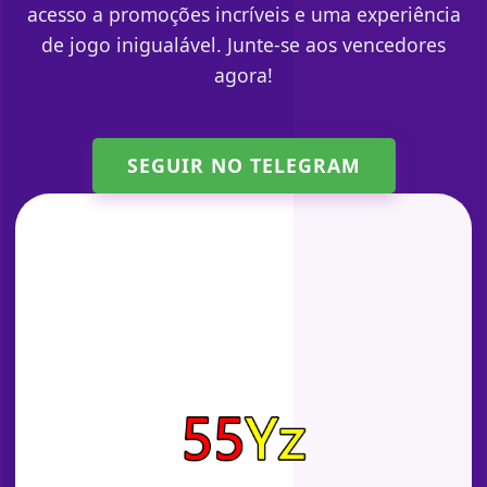
acesso a promoções incríveis e uma experiência
de jogo inigualável. Junte-se aos vencedores
agora!
SEGUIR NO TELEGRAM