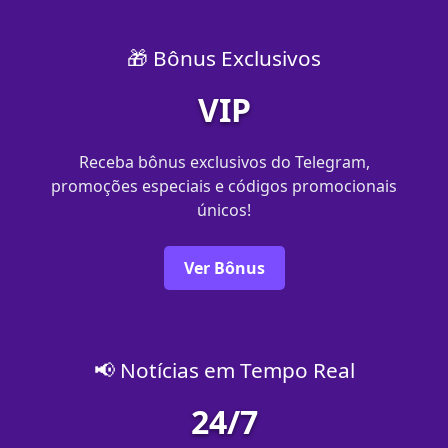
🎁 Bônus Exclusivos
VIP
Receba bônus exclusivos do Telegram,
promoções especiais e códigos promocionais
únicos!
Ver Bônus
📢 Notícias em Tempo Real
24/7