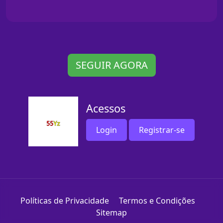
SEGUIR AGORA
Acessos
Login
Registrar-se
Políticas de Privacidade
Termos e Condições
Sitemap