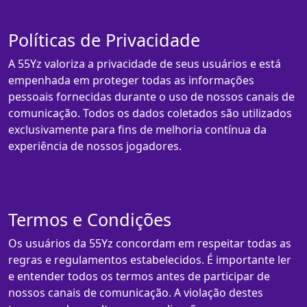
Políticas de Privacidade
A 55Yz valoriza a privacidade de seus usuários e está
empenhada em proteger todas as informações
pessoais fornecidas durante o uso de nossos canais de
comunicação. Todos os dados coletados são utilizados
exclusivamente para fins de melhoria contínua da
experiência de nossos jogadores.
Termos e Condições
Os usuários da 55Yz concordam em respeitar todas as
regras e regulamentos estabelecidos. É importante ler
e entender todos os termos antes de participar de
nossos canais de comunicação. A violação destes