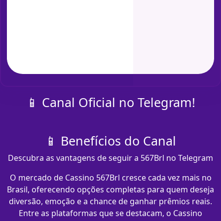
📱 Canal Oficial no Telegram!
📱 Benefícios do Canal
Descubra as vantagens de seguir a 567Brl no Telegram
O mercado de Cassino 567Brl cresce cada vez mais no
Brasil, oferecendo opções completas para quem deseja
diversão, emoção e a chance de ganhar prêmios reais.
Entre as plataformas que se destacam, o Cassino