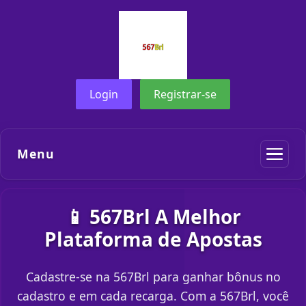
Login
Registrar-se
Menu
📱 567Brl A Melhor
Plataforma de Apostas
Cadastre-se na 567Brl para ganhar bônus no
cadastro e em cada recarga. Com a 567Brl, você