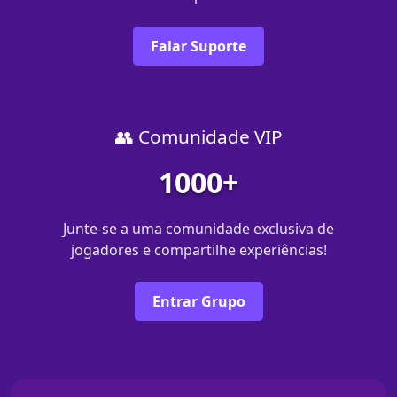
Falar Suporte
👥 Comunidade VIP
1000+
Junte-se a uma comunidade exclusiva de
jogadores e compartilhe experiências!
Entrar Grupo