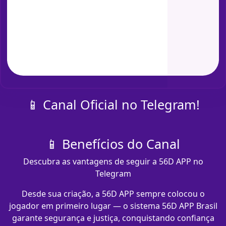
📱 Canal Oficial no Telegram!
📱 Benefícios do Canal
Descubra as vantagens de seguir a 56D APP no
Telegram
Desde sua criação, a 56D APP sempre colocou o
jogador em primeiro lugar — o sistema 56D APP Brasil
garante segurança e justiça, conquistando confiança