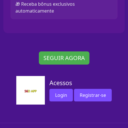
🎁 Receba bônus exclusivos
automaticamente
SEGUIR AGORA
Acessos
Login
Registrar-se