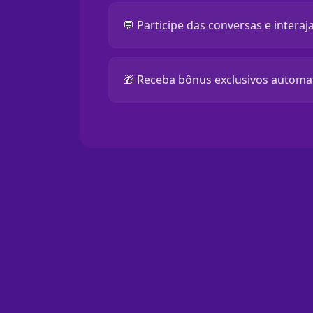
💬 Participe das conversas e interaj
🎁 Receba bônus exclusivos autom