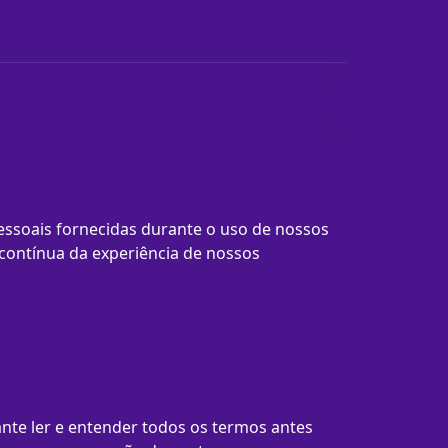
essoais fornecidas durante o uso de nossos
 contínua da experiência de nossos
nte ler e entender todos os termos antes