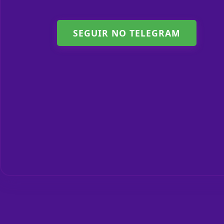
SEGUIR NO TELEGRAM