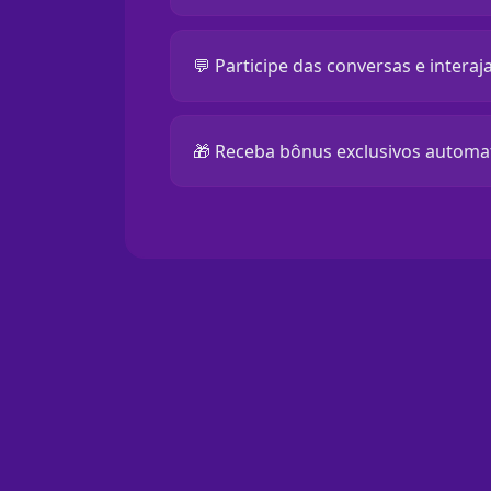
💬 Participe das conversas e interaj
🎁 Receba bônus exclusivos autom