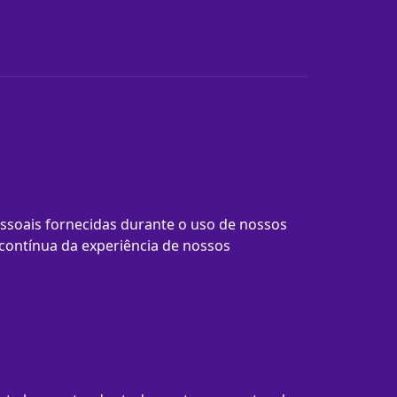
ssoais fornecidas durante o uso de nossos
 contínua da experiência de nossos