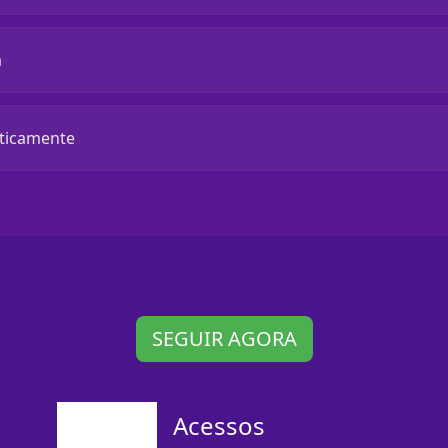
a
aticamente
SEGUIR AGORA
Acessos