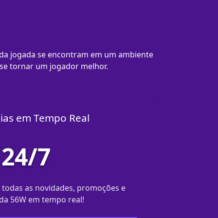
 cada jogada se encontram em um ambiente
 se tornar um jogador melhor.
cias em Tempo Real
24/7
e todas as novidades, promoções e
da 56W em tempo real!