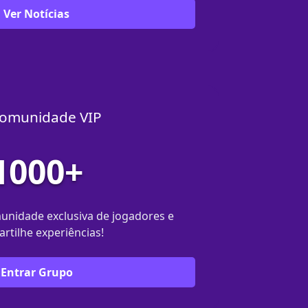
Ver Notícias
Comunidade VIP
1000+
unidade exclusiva de jogadores e
rtilhe experiências!
Entrar Grupo