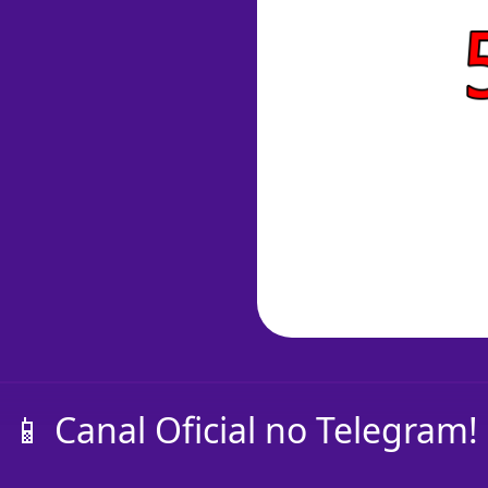
📱 Canal Oficial no Telegram!