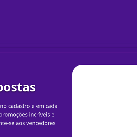
postas
no cadastro e em cada
promoções incríveis e
unte-se aos vencedores