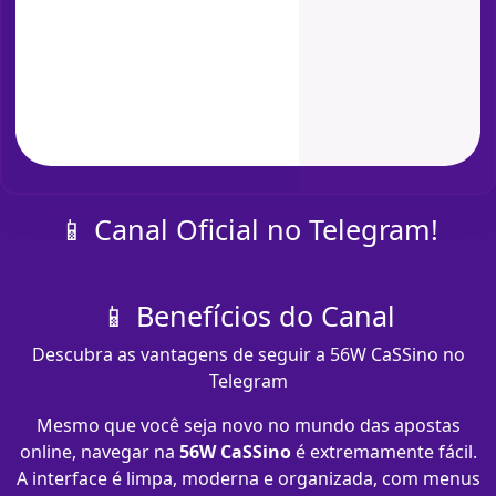
📱 Canal Oficial no Telegram!
📱 Benefícios do Canal
Descubra as vantagens de seguir a 56W CaSSino no
Telegram
Mesmo que você seja novo no mundo das apostas
online, navegar na
56W CaSSino
é extremamente fácil.
A interface é limpa, moderna e organizada, com menus