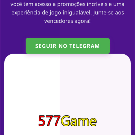
você tem acesso a promoções incríveis e uma
experiência de jogo inigualável. Junte-se aos
vencedores agora!
SEGUIR NO TELEGRAM