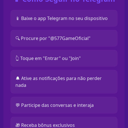
📱 Baixe o app Telegram no seu dispositivo
🔍 Procure por "@577GameOficial"
👆 Toque em "Entrar" ou "Join"
🔔 Ative as notificações para não perder
nada
💬 Participe das conversas e interaja
🎁 Receba bônus exclusivos