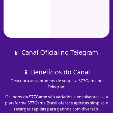
📱 Canal Oficial no Telegram!
📱 Benefícios do Canal
Descubra as vantagens de seguir a 577Game no
Telegram
Os jogos da 577Game são variados e envolventes — a
plataforma 577Game Brasil oferece apostas simples e
recargas rápidas para ganhos com diversão.