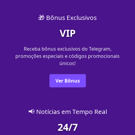
🎁 Bônus Exclusivos
VIP
Receba bônus exclusivos do Telegram,
promoções especiais e códigos promocionais
únicos!
Ver Bônus
📢 Notícias em Tempo Real
24/7