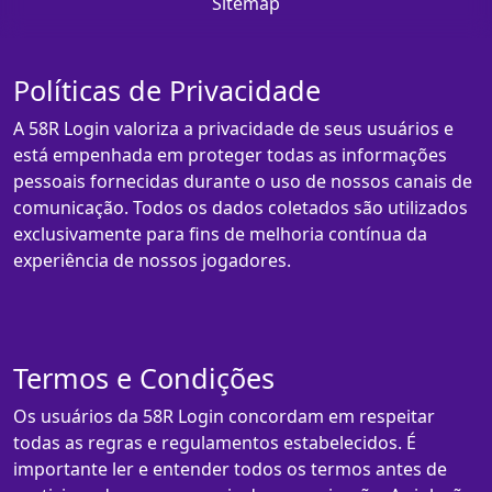
Sitemap
Políticas de Privacidade
A 58R Login valoriza a privacidade de seus usuários e
está empenhada em proteger todas as informações
pessoais fornecidas durante o uso de nossos canais de
comunicação. Todos os dados coletados são utilizados
exclusivamente para fins de melhoria contínua da
experiência de nossos jogadores.
Termos e Condições
Os usuários da 58R Login concordam em respeitar
todas as regras e regulamentos estabelecidos. É
importante ler e entender todos os termos antes de