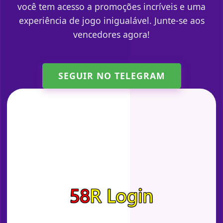
você tem acesso a promoções incríveis e uma
experiência de jogo inigualável. Junte-se aos
vencedores agora!
SEGUIR NO TELEGRAM