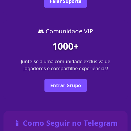
Falar Suporte
👥 Comunidade VIP
1000+
Junte-se a uma comunidade exclusiva de
jogadores e compartilhe experiências!
Entrar Grupo
📱 Como Seguir no Telegram