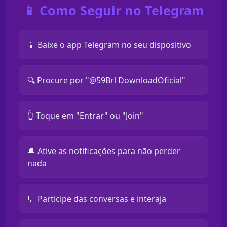
📱 Como Seguir no Telegram
📱 Baixe o app Telegram no seu dispositivo
🔍 Procure por "@59Brl DownloadOficial"
👆 Toque em "Entrar" ou "Join"
🔔 Ative as notificações para não perder
nada
💬 Participe das conversas e interaja