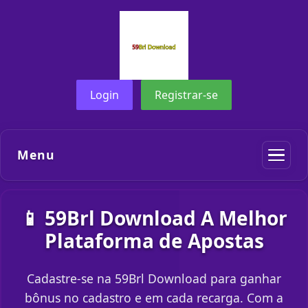
Login
Registrar-se
Menu
📱 59Brl Download A Melhor
Plataforma de Apostas
Cadastre-se na 59Brl Download para ganhar
bônus no cadastro e em cada recarga. Com a