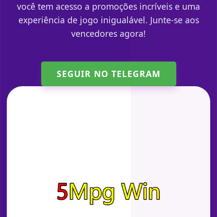
você tem acesso a promoções incríveis e uma
experiência de jogo inigualável. Junte-se aos
vencedores agora!
SEGUIR NO TELEGRAM