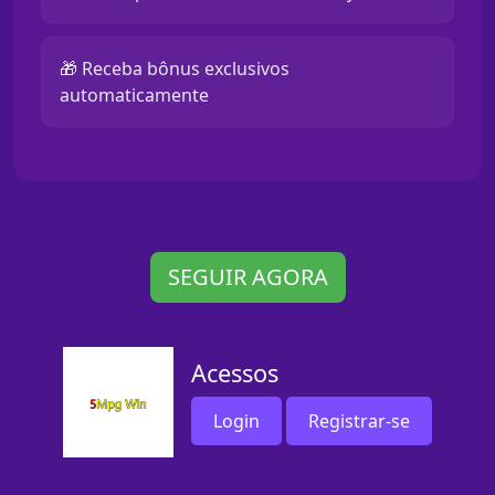
🎁 Receba bônus exclusivos
automaticamente
SEGUIR AGORA
Acessos
Login
Registrar-se