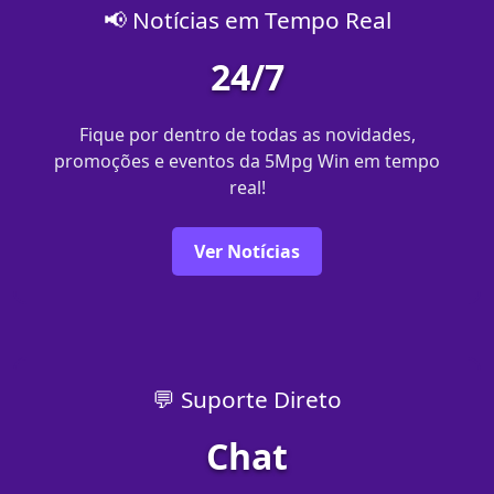
📢 Notícias em Tempo Real
24/7
Fique por dentro de todas as novidades,
promoções e eventos da 5Mpg Win em tempo
real!
Ver Notícias
💬 Suporte Direto
Chat