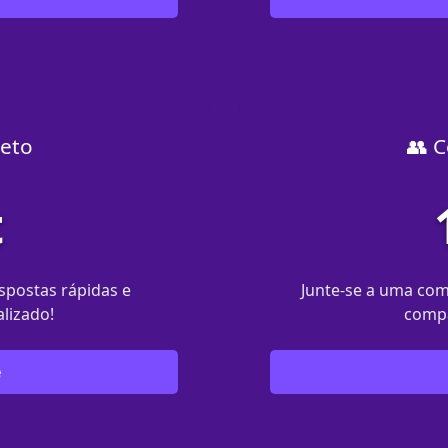
reto
👥 
t
espostas rápidas e
Junte-se a uma com
lizado!
compa
e