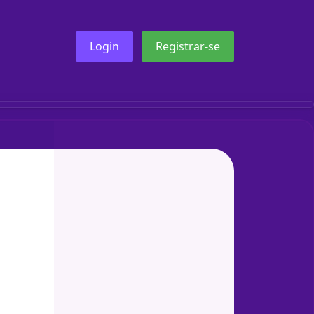
Login
Registrar-se