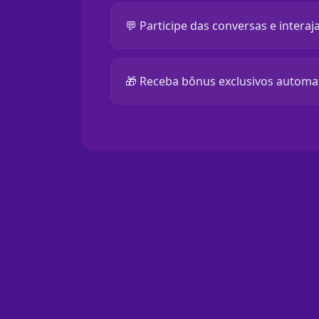
💬 Participe das conversas e interaj
🎁 Receba bônus exclusivos autom