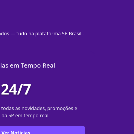
dos — tudo na plataforma 5P Brasil .
cias em Tempo Real
24/7
e todas as novidades, promoções e
 da 5P em tempo real!
Ver Notícias