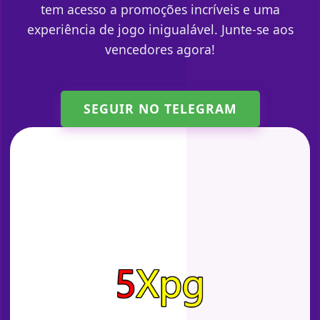
tem acesso a promoções incríveis e uma
experiência de jogo inigualável. Junte-se aos
vencedores agora!
SEGUIR NO TELEGRAM