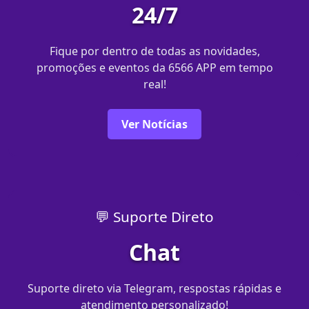
24/7
Fique por dentro de todas as novidades,
promoções e eventos da 6566 APP em tempo
real!
Ver Notícias
💬 Suporte Direto
Chat
Suporte direto via Telegram, respostas rápidas e
atendimento personalizado!