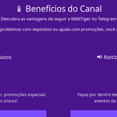
📱 Benefícios do Canal
Descubra as vantagens de seguir a 6666Tiger no Telegram
s, problemas com depósitos ou ajuda com promoções, você 
sivos
📢 Notí
m, promoções especiais
Fique por dentro d
s únicos!
eventos da