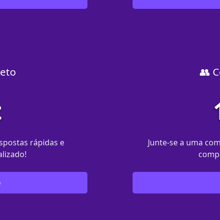
reto
👥 
t
espostas rápidas e
Junte-se a uma com
lizado!
compa
e