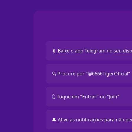
📱 Baixe o app Telegram no seu disp
🔍 Procure por "@6666TigerOficial"
👆 Toque em "Entrar" ou "Join"
🔔 Ative as notificações para não p