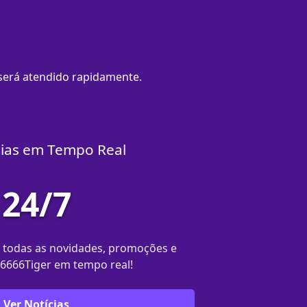
será atendido rapidamente.
cias em Tempo Real
24/7
e todas as novidades, promoções e
 6666Tiger em tempo real!
Ver Notícias