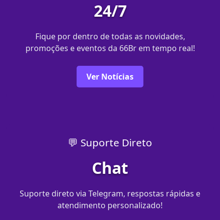
24/7
Fique por dentro de todas as novidades,
promoções e eventos da 66Br em tempo real!
Ver Notícias
💬 Suporte Direto
Chat
Suporte direto via Telegram, respostas rápidas e
atendimento personalizado!