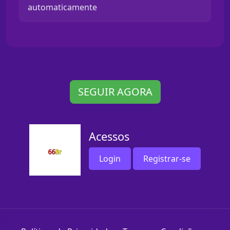
automaticamente
SEGUIR AGORA
Acessos
Login
Registrar-se