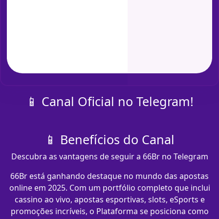
📱 Canal Oficial no Telegram!
📱 Benefícios do Canal
Descubra as vantagens de seguir a 66Br no Telegram
66Br está ganhando destaque no mundo das apostas
online em 2025. Com um portfólio completo que inclui
cassino ao vivo, apostas esportivas, slots, eSports e
promoções incríveis, o Plataforma se posiciona como