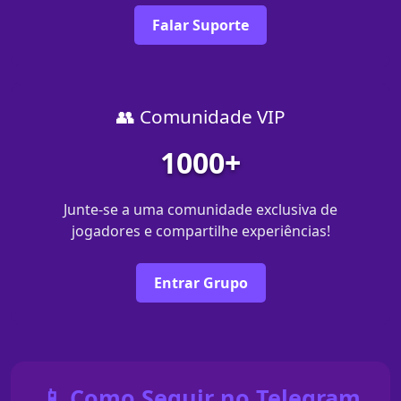
Falar Suporte
👥 Comunidade VIP
1000+
Junte-se a uma comunidade exclusiva de
jogadores e compartilhe experiências!
Entrar Grupo
📱 Como Seguir no Telegram