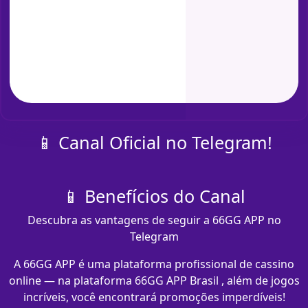
📱 Canal Oficial no Telegram!
📱 Benefícios do Canal
Descubra as vantagens de seguir a 66GG APP no
Telegram
A 66GG APP é uma plataforma profissional de cassino
online — na plataforma 66GG APP Brasil , além de jogos
incríveis, você encontrará promoções imperdíveis!