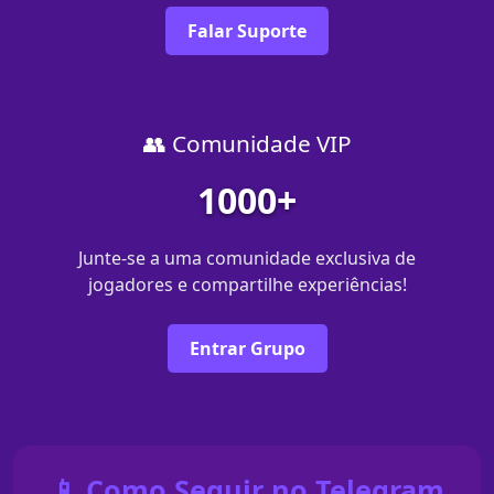
Falar Suporte
👥 Comunidade VIP
1000+
Junte-se a uma comunidade exclusiva de
jogadores e compartilhe experiências!
Entrar Grupo
📱 Como Seguir no Telegram