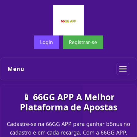
Login
Registrar-se
Menu
📱 66GG APP A Melhor
Plataforma de Apostas
Cadastre-se na 66GG APP para ganhar bônus no
cadastro e em cada recarga. Com a 66GG APP,